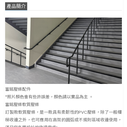
產品簡介
富銘壓條配件
*照片顏色會有些許誤差，顏色請以實品為主 。
富銘壓條軟質壓條
訂製款軟質壓條，是一款具有柔韌性的PVC壓條，除了一般樓
梯收邊之外，也可應用在高架的圓弧或不規則區域收邊使用，