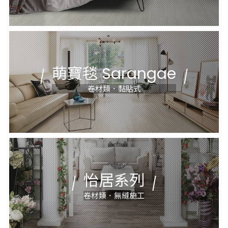
萌寶毯 Sarangae
卷材類．黏貼式
怡居系列
卷材類．無縫施工