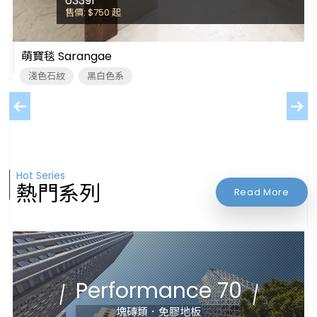
63391
售價: $750
起
萌寶毯 Sarangae
淺色石紋
黑白色系
Hot Series
熱門系列
Read More
Performance 70
塊磚類．免膠地板