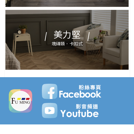
美力堅
塊磚類．卡扣式