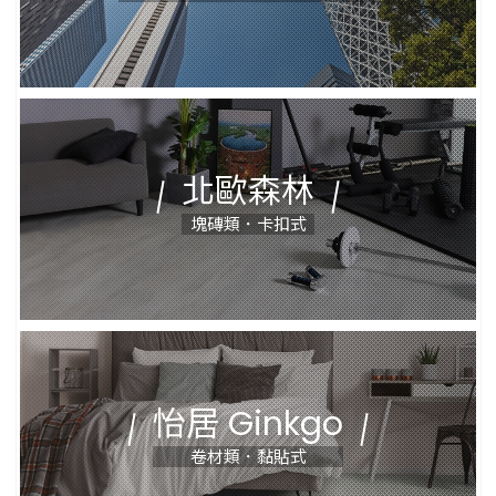
北歐森林
塊磚類．卡扣式
怡居 Ginkgo
卷材類．黏貼式